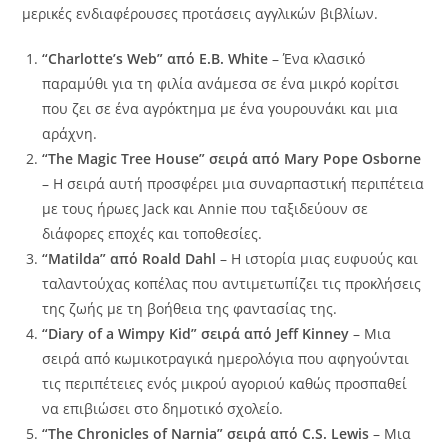
μερικές ενδιαφέρουσες προτάσεις αγγλικών βιβλίων.
“Charlotte’s Web” από E.B. White
– Ένα κλασικό
παραμύθι για τη φιλία ανάμεσα σε ένα μικρό κορίτσι
που ζει σε ένα αγρόκτημα με ένα γουρουνάκι και μια
αράχνη.
“The Magic Tree House” σειρά από Mary Pope Osborne
– Η σειρά αυτή προσφέρει μια συναρπαστική περιπέτεια
με τους ήρωες Jack και Annie που ταξιδεύουν σε
διάφορες εποχές και τοποθεσίες.
“Matilda” από Roald Dahl
– Η ιστορία μιας ευφυούς και
ταλαντούχας κοπέλας που αντιμετωπίζει τις προκλήσεις
της ζωής με τη βοήθεια της φαντασίας της.
“Diary of a Wimpy Kid” σειρά από Jeff Kinney
– Μια
σειρά από κωμικοτραγικά ημερολόγια που αφηγούνται
τις περιπέτειες ενός μικρού αγοριού καθώς προσπαθεί
να επιβιώσει στο δημοτικό σχολείο.
“The Chronicles of Narnia” σειρά από C.S. Lewis
– Μια