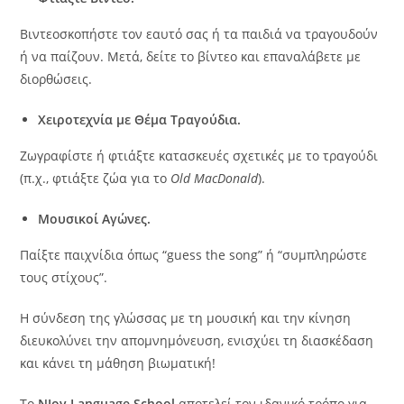
Βιντεοσκοπήστε τον εαυτό σας ή τα παιδιά να τραγουδούν
ή να παίζουν. Μετά, δείτε το βίντεο και επαναλάβετε με
διορθώσεις.
Χειροτεχνία με Θέμα Τραγούδια.
Ζωγραφίστε ή φτιάξτε κατασκευές σχετικές με το τραγούδι
(π.χ., φτιάξτε ζώα για το
Old MacDonald
).
Μουσικοί Αγώνες.
Παίξτε παιχνίδια όπως “guess the song” ή “συμπληρώστε
τους στίχους”.
Η σύνδεση της γλώσσας με τη μουσική και την κίνηση
διευκολύνει την απομνημόνευση, ενισχύει τη διασκέδαση
και κάνει τη μάθηση βιωματική!
To
NJoy Language School
αποτελεί τον ιδανικό τρόπο για