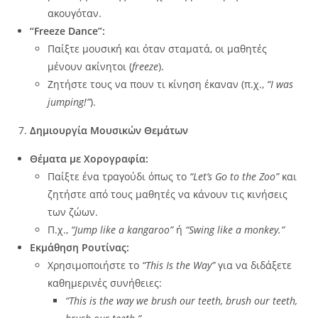
ακουγόταν.
“Freeze Dance”:
Παίξτε μουσική και όταν σταματά, οι μαθητές
μένουν ακίνητοι (
freeze
).
Ζητήστε τους να πουν τι κίνηση έκαναν (π.χ.,
“I was
jumping!”
).
Δημιουργία Μουσικών Θεμάτων
Θέματα με Χορογραφία:
Παίξτε ένα τραγούδι όπως το
“Let’s Go to the Zoo”
και
ζητήστε από τους μαθητές να κάνουν τις κινήσεις
των ζώων.
Π.χ.,
“Jump like a kangaroo”
ή
“Swing like a monkey.”
Εκμάθηση Ρουτίνας:
Χρησιμοποιήστε το
“This Is the Way”
για να διδάξετε
καθημερινές συνήθειες:
“This is the way we brush our teeth, brush our teeth,