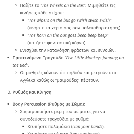
Παίξτε το
“The Wheels on the Bus”
. Μιμηθείτε τις
κινήσεις κάθε στίχου:
“The wipers on the bus go swish swish swish”
(κινήστε τα χέρια σας σαν υαλοκαθαριστήρες).
“The horn on the bus goes beep beep beep”
(πατήστε φανταστική κόρνα).
Ενισχύει την κατανόηση φράσεων και εννοιών.
Προτεινόμενο
Τραγούδι
:
“Five Little Monkeys Jumping on
the Bed”
.
Οι μαθητές κάνουν ότι πηδούν και μετρούν στα
Αγγλικά καθώς οι “μαϊμούδες” πέφτουν.
Ρυθμός και Κίνηση
Body Percussion (Ρυθμός με Σώμα):
Χρησιμοποιήστε μέρη του σώματος για να
συνοδεύσετε τραγούδια με ρυθμό:
Χτυπήστε παλαμάκια (
clap your hands
).
Χτυπήστε τα γόνατα (
tap your knees
).