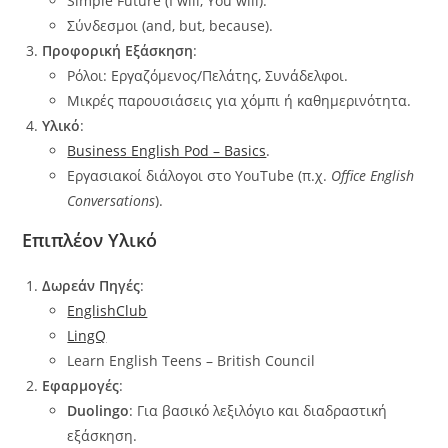
Simple Future (I will, You will).
Σύνδεσμοι (and, but, because).
Προφορική Εξάσκηση
:
Ρόλοι: Εργαζόμενος/Πελάτης, Συνάδελφοι.
Μικρές παρουσιάσεις για χόμπι ή καθημερινότητα.
Υλικό
:
Business English Pod – Basics
.
Εργασιακοί διάλογοι στο YouTube (π.χ.
Office English
Conversations
).
Επιπλέον Υλικό
Δωρεάν Πηγές
:
EnglishClub
LingQ
Learn English Teens – British Council
Εφαρμογές
:
Duolingo
: Για βασικό λεξιλόγιο και διαδραστική
εξάσκηση.