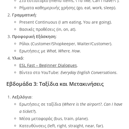
Στο εστιατόριο (menu items, \”I’d like, Can I have?\”).
Ρήματα καθημερινής χρήσης (go, eat, work, sleep).
Γραμματική
:
Present Continuous (I am eating, You are going).
Βασικές προθέσεις (in, on, at).
Προφορική Εξάσκηση
:
Ρόλοι (Customer/Shopkeeper, Waiter/Customer).
Ερωτήσεις με
What, Where, How
.
Υλικό
:
ESL Fast – Beginner Dialogues
.
Βίντεο στο YouTube:
Everyday English Conversations
.
Εβδομάδα 3: Ταξίδια και Μετακινήσεις
Λεξιλόγιο
:
Ερωτήσεις σε ταξίδια (
Where is the airport?
,
Can I have
a ticket?
).
Μέσα μεταφοράς (bus, train, plane).
Κατευθύνσεις (left, right, straight, near, far).